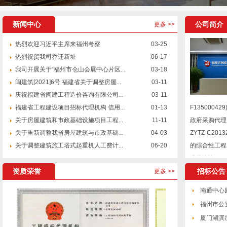
null
新闻中心
公司简介
更多 >>
热烈欢迎习近平主席来福州考察
03-25
热烈祝贺我司乔迁新址
06-17
我司开展关于“福州市仓山会展中心片区...
03-18
闽建筑[2021]6号 福建省关于调整房屋...
03-11
庆祝福建省闽建工程造价咨询有限公司...
03-11
福建省工程建设项目招标代理机构 信用...
01-13
F1350004
关于房屋建筑和市政基础设施项目工程...
11-11
政府采购代理
关于重新调整我省房屋建筑与市政基础...
04-03
ZYTZ-C2
关于调整建筑施工塔式起重机人工费计...
06-20
的综合性工程
造价咨询...
资质荣誉
招标公告
更多 >>
南通中心
福州市公
厦门湖滨