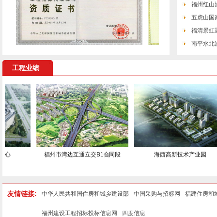
福州红山
五虎山国
福清景虹
南平水北
工程业绩
心
福州市湾边互通立交B1合同段
海西高新技术产业园
友情链接:
中华人民共和国住房和城乡建设部
中国采购与招标网
福建住房和
福州建设工程招标投标信息网
四度信息