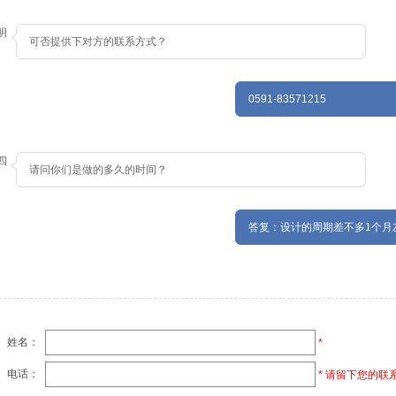
明
可否提供下对方的联系方式？
0591-83571215
四
请问你们是做的多久的时间？
答复：设计的周期差不多1个月
姓名：
*
电话：
* 请留下您的联