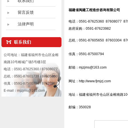
联系我们
福建省闽建工程造价咨询有限公司
留言反馈
电话：0591-87625360 87608077 8
法律声明
政府采购：
0591-
87623982
总机：0591-87605650 87603304 87
传真：0591-87500794
公司地址：福建省福州市仓山区金榕
南路10号榕城广场5号楼3层
邮箱：
mjzjms@163.com
电话：0591-87625360 / 87608077
总机：0591-87601739 / 87605950
网址：
http://www.fjmjzj.com
传真：0591-87500794 / 87623982
E-mail：mjzjms@163.com
地址：福建省福州市仓山区金榕南路10
邮编：350028