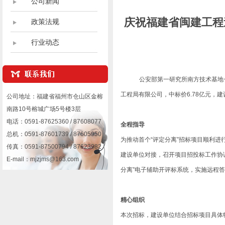
公司新闻
庆祝福建省闽建工程
政策法规
行业动态
公安部第一研究所南方技术基地
工程局有限公司，中标价6.78亿元，
公司地址：福建省福州市仓山区金榕
南路10号榕城广场5号楼3层
电话：0591-87625360 / 87608077
全程指导
总机：0591-87601739 / 87605950
为推动首个“评定分离”招标项目顺利
传真：0591-87500794 / 87623982
建设单位对接，召开项目招投标工作协
E-mail：mjzjms@163.com
分离”电子辅助开评标系统，实施远程
精心组织
本次招标，建设单位结合招标项目具体