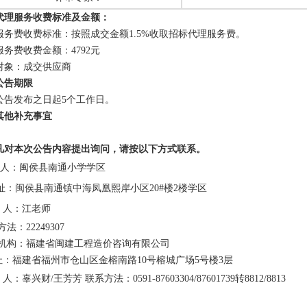
代理服务收费标准及金额：
服务费收费标准：
按照
成交
金额
1.5%收取招标代理服务费
。
服务费收费金额：
4792
元
对象：成交供应商
公告期限
公告发布之日起
5
个工作日。
其他补充事宜
凡对本次公告内容提出询问，请按以下方式联系。
人：闽侯县南通小学学区
址：闽侯县南通镇中海凤凰熙岸小区
20#楼2楼学区
人：江老师
法：22249307
机构：
福建省闽建工程造价咨询有限公司
址：
福建省福州市仓山区金榕南路
10号榕城广场5号楼3层
人：
辜兴财
/王芳芳
联系方法：
0591-87603304/87601739转8812/8813