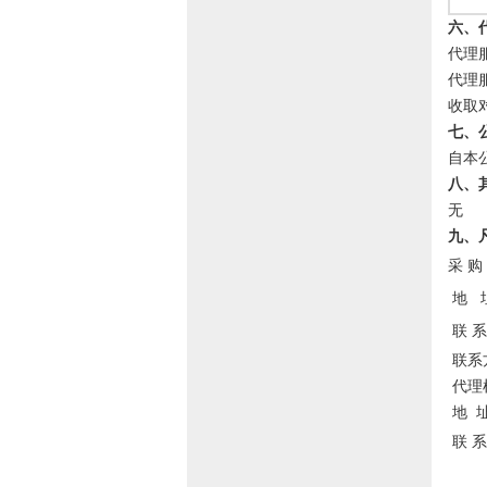
六、
代理
代理
收取
七、
自本
八、
无
九、
采
购
地
联
系
联系方
代理
地 
联
系