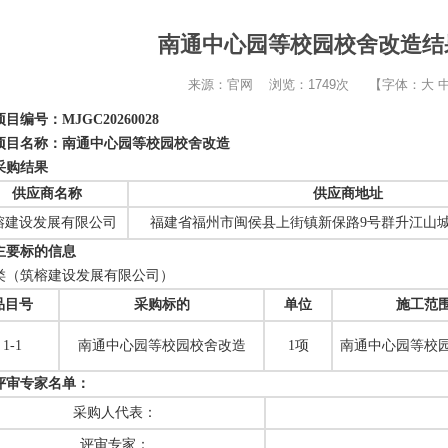
南通中心园等校园校舍改造结
来源：官网 浏览：1749次 【字体：
大
项目编号：
MJGC20260028
项目名称：
南通中心园等校园校舍改造
采购结果
供应商名称
供应商地址
榕建设发展有限公司
福建省福州市闽侯县上街镇新保路
9
号群升江山
主要标的信息
类（
筑榕建设发展有限公司
）
品目号
采购标的
单位
施工范
1-1
南通中心园等校园校舍改造
1项
南通中心园等校
评审专家名单：
采购人代表：
评审专家：