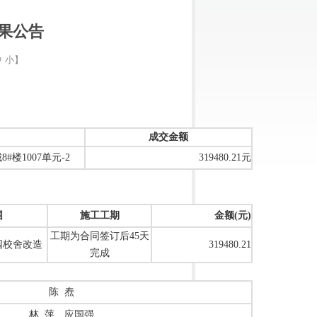
果公告
中
小
】
成交金额
城
8#
楼
1007
单元
-2
319480.21元
围
施工工期
金额
(元)
工期
为合同签订后
45天
园校舍改造
319480.21
完成
陈
焘
林
萍
、
应国强