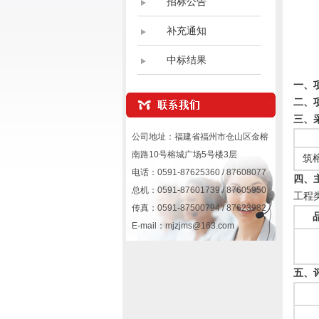
招标公告
补充通知
中标结果
一、
二、
三、
公司地址：福建省福州市仓山区金榕
南路10号榕城广场5号楼3层
筑
电话：0591-87625360 / 87608077
四、
总机：0591-87601739 / 87605950
工程
传真：0591-87500794 / 87623982
E-mail：mjzjms@163.com
五、