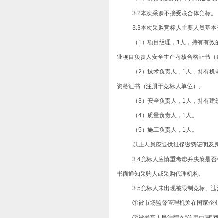
3.2本次采购不接受联合体竞标。
3.3本次采购竞标人主要人员基
（
1）项目
经理
，
1人，持有有效
业项目负责人安全生产考核合格证书
（
（2
）技术负责人，
1人，持有
机
资格证书（注册于竞标人单位）。
（
3）安全负责人，1人，持有
（4
）质量负责人，
1人
。
（
5）施工负责人，1人
。
以上人员应提供社保缴费证明及
3.4竞标人应慎重考虑并决策是
书面通知采购人或采购代理机构。
3.5竞标人未出现被限制竞标、
①被市场监督管理机关在国家企
②
被最高人民法院在
“信用中国”网站