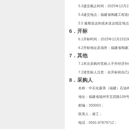
5.3递交截止时间：2025年12月2
5.4递交地点：福建省闽建工程
5.5 逾期送达的或未送达指定
6．开标
6.1开标
时间：
2025年12月23日
6.2开标地址及场所：福建省闽
7．其
他
7.1本次采购对竞标人不作经济补
7.2请竞标人注意：在开标前自
8．
采购
人
名称：中石化森美（福建）石油
地址：
福建省福州市五四路
109
邮编：350003；
联系人：谢工；
电话：0591-87879712；