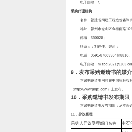
电子邮箱：/。
采购
代理机构
名称：福建省闽建工程造价咨询
地址：
福州市仓山区金榕南路
1
邮编：350028；
联系人：刘佳佳、智莉；
电话：0591-87603304转8810、
电子邮箱：mjzbdl2021@163.c
9．发布
采购邀请书
的媒介
本采购邀请书同时在中国招标投
（
http://www.fjmjzj.com）
上发布。
10．
采购邀请书
发布期限
本采购邀请书发布期限：从本采
11．
异议受理
采购人异议
受理
部门名称
中石