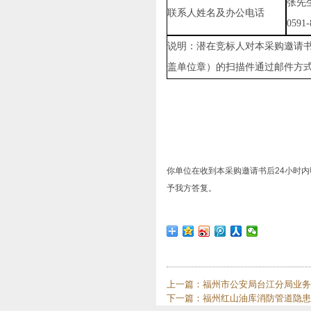
张先
联系人
姓名及
办公电话
0591-
说明
：
潜在竞标
人
对本采购邀请
盖单位章
）的
扫描件
通过
邮件
方
你单位在收到本采购邀请书后
24
小时内
予我方答复。
上一篇：
福州市公安局台江分局业务
下一篇：
福州红山油库消防管道隐患