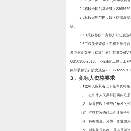
2.3
计划工期：
90天（即本项目
2.4标段合同估算金额
：
23656
2.5标段采购范围：罐区防渗及
据。
2.5.1采购标段：竞标人可任意
2.6工程质量要求：工程质量符合
及中石化森美（福建）石油有限公司VI形
GB50300-2013、《石油化工建设工程
内部装修设计防火规范》GB50222-
3．竞标人资格要求
3.1竞标人应具备以下基本资格条
（
1）
在中华人民共和国境内注册
（
2）持有行政主管部门核发的
（3）持有有效的施工企业安全生
（4）持有质量、环境、职业健
（
5）财务状况良好，具有足够