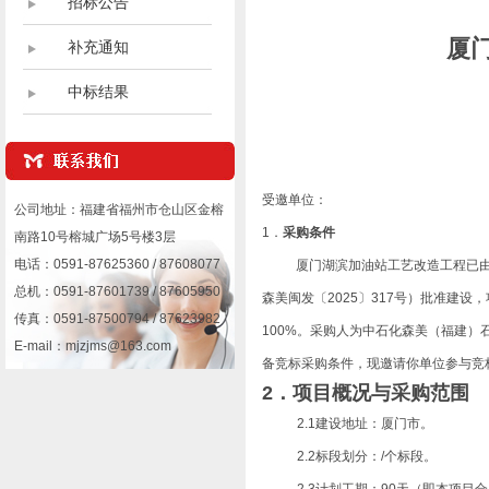
招标公告
厦
补充通知
中标结果
受邀单位：
公司地址：福建省福州市仓山区金榕
1．
采购
条件
南路10号榕城广场5号楼3层
电话：0591-87625360 / 87608077
厦门湖滨加油站工艺改造工程已
总机：0591-87601739 / 87605950
森美闽发〔
2025〕317号）批准建
设，
传真：0591-87500794 / 87623982
100%。采购人为中石化森美（福建
E-mail：mjzjms@163.com
备竞标采购条件，现邀请你单位参与竞
2．
项目概况
与采购范围
2.1建设地址：厦门市。
2.2
标段划分：
/个标段。